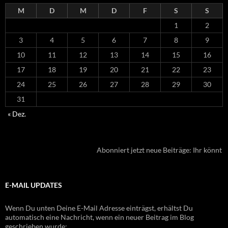
M
D
M
D
F
S
S
1
2
3
4
5
6
7
8
9
10
11
12
13
14
15
16
17
18
19
20
21
22
23
24
25
26
27
28
29
30
31
« Dez.
Abonniert jetzt neue Beiträge: Ihr könnt h
E-MAIL UPDATES
Wenn Du unten Deine E-Mail Adresse einträgst, erhältst Du
automatisch eine Nachricht, wenn ein neuer Beitrag im Blog
geschrieben wurde: