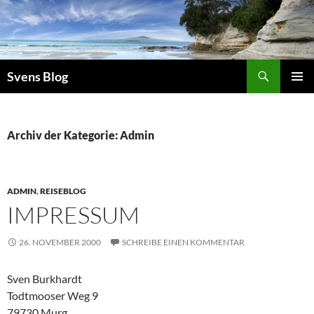
Suchen
Svens Blog
ZUM
PRIMÄR
INHALT
MENÜ
SPRINGEN
Archiv der Kategorie: Admin
ADMIN
,
REISEBLOG
IMPRESSUM
26. NOVEMBER 2000
SCHREIBE EINEN KOMMENTAR
Sven Burkhardt
Todtmooser Weg 9
79730 Murg