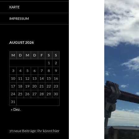
KARTE
IMPRESSUM
AUGUST 2026
M
D
M
D
F
S
S
1
2
3
4
5
6
7
8
9
10
11
12
13
14
15
16
17
18
19
20
21
22
23
24
25
26
27
28
29
30
31
« Dez.
 neue Beiträge: Ihr könnt hier unten Eure Mailadresse eintragen und erhaltet bei jede