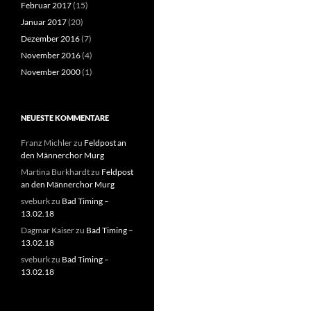
Februar 2017
(15)
Januar 2017
(20)
Dezember 2016
(7)
November 2016
(4)
November 2000
(1)
NEUESTE KOMMENTARE
Franz Michler
zu
Feldpost an
den Männerchor Murg
Martina Burkhardt
zu
Feldpost
an den Männerchor Murg
sveburk
zu
Bad Timing –
13.02.18
Dagmar Kaiser
zu
Bad Timing –
13.02.18
sveburk
zu
Bad Timing –
13.02.18