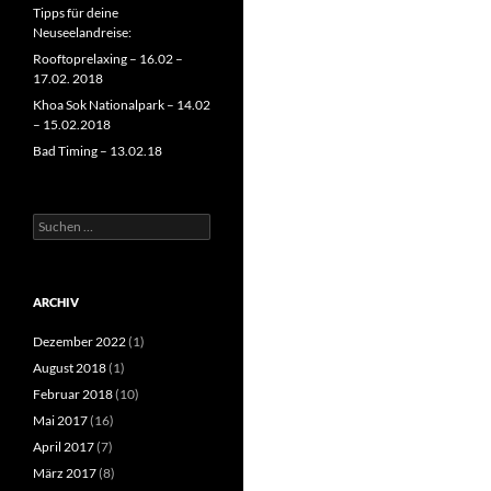
Tipps für deine
Neuseelandreise:
Rooftoprelaxing – 16.02 –
17.02. 2018
Khoa Sok Nationalpark – 14.02
– 15.02.2018
Bad Timing – 13.02.18
Suchen
nach:
ARCHIV
Dezember 2022
(1)
August 2018
(1)
Februar 2018
(10)
Mai 2017
(16)
April 2017
(7)
März 2017
(8)