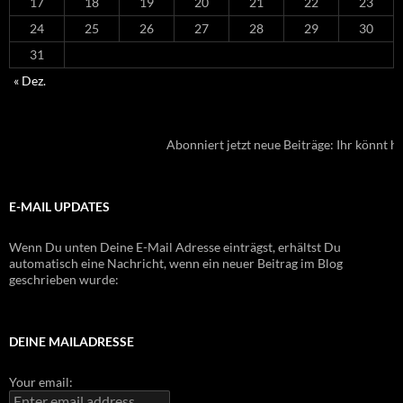
17
18
19
20
21
22
23
24
25
26
27
28
29
30
31
« Dez.
Abonniert jetzt neue Beiträge: Ihr könnt hi
E-MAIL UPDATES
Wenn Du unten Deine E-Mail Adresse einträgst, erhältst Du
automatisch eine Nachricht, wenn ein neuer Beitrag im Blog
geschrieben wurde:
DEINE MAILADRESSE
Your email: