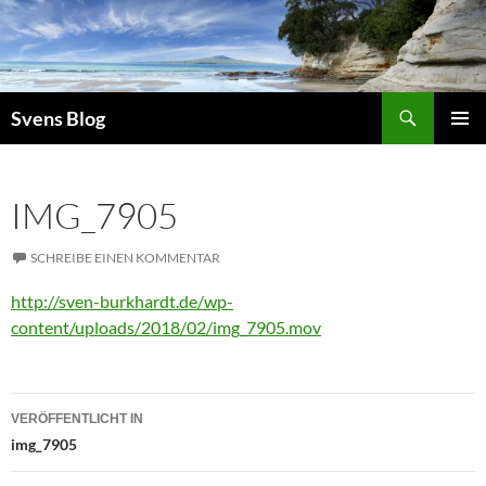
Suchen
Svens Blog
ZUM
PRIMÄR
INHALT
MENÜ
SPRINGEN
IMG_7905
SCHREIBE EINEN KOMMENTAR
http://sven-burkhardt.de/wp-
content/uploads/2018/02/img_7905.mov
Beitragsnavigation
VERÖFFENTLICHT IN
img_7905