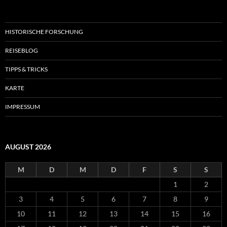
HISTORISCHE FORSCHUNG
REISEBLOG
TIPPS & TRICKS
KARTE
IMPRESSUM
AUGUST 2026
M
D
M
D
F
S
S
1
2
3
4
5
6
7
8
9
10
11
12
13
14
15
16