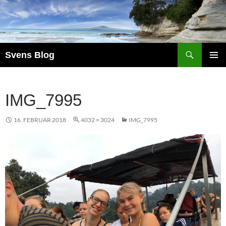
Suchen
Svens Blog
ZUM
PRIMÄR
INHALT
MENÜ
SPRINGEN
IMG_7995
16. FEBRUAR 2018
4032 × 3024
IMG_7995