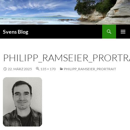
Suchen
Svens Blog
ZUM
PRIMÄR
INHALT
MENÜ
SPRINGEN
PHILIPP_RAMSEIER_PRORTR
22. MÄRZ 2025
135 × 170
PHILIPP_RAMSEIER_PRORTRAIT