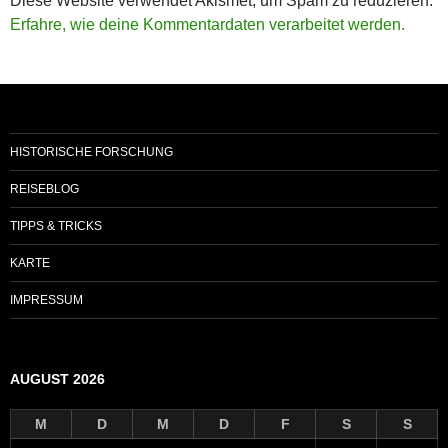
Diese Website verwendet Akismet, um Spam zu reduzieren.
Erfahre, wie deine Kommentardaten verarbeitet werden.
HISTORISCHE FORSCHUNG
REISEBLOG
TIPPS & TRICKS
KARTE
IMPRESSUM
AUGUST 2026
M
D
M
D
F
S
S