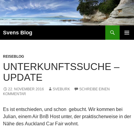
Suchen
Svens Blog
ZUM
PRIMÄR
INHALT
MENÜ
SPRINGEN
REISEBLOG
UNTERKUNFTSSUCHE –
UPDATE
22. NOVEMBER 2016
SVEBURK
SCHREIBE EINEN
KOMMENTAR
Es ist entschieden, und schon gebucht. Wir kommen bei
Julian, einem Air BnB Host unter, der praktischerweise in der
Nähe des Auckland Car Fair wohnt.