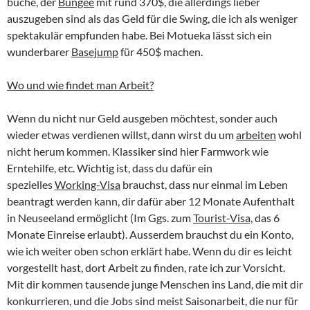
buche, der
Bungee
mit rund 370$, die allerdings lieber
auszugeben sind als das Geld für die Swing, die ich als weniger
spektakulär empfunden habe. Bei Motueka lässt sich ein
wunderbarer
Basejump
für 450$ machen.
Wo und wie findet man Arbeit?
Wenn du nicht nur Geld ausgeben möchtest, sonder auch
wieder etwas verdienen willst, dann wirst du um
arbeiten
wohl
nicht herum kommen. Klassiker sind hier Farmwork wie
Erntehilfe, etc. Wichtig ist, dass du dafür ein
spezielles
Working-Visa
brauchst, dass nur einmal im Leben
beantragt werden kann, dir dafür aber 12 Monate Aufenthalt
in Neuseeland ermöglicht (Im Ggs. zum
Tourist-Visa,
das 6
Monate Einreise erlaubt). Ausserdem brauchst du ein Konto,
wie ich weiter oben schon erklärt habe. Wenn du dir es leicht
vorgestellt hast, dort Arbeit zu finden, rate ich zur Vorsicht.
Mit dir kommen tausende junge Menschen ins Land, die mit dir
konkurrieren, und die Jobs sind meist Saisonarbeit, die nur für