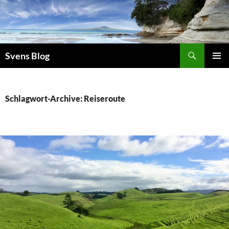
Suchen
Svens Blog
ZUM
PRIMÄR
INHALT
MENÜ
SPRINGEN
Schlagwort-Archive: Reiseroute