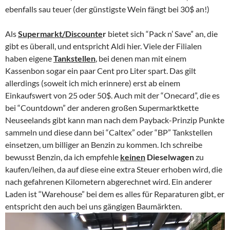
ebenfalls sau teuer (der günstigste Wein fängt bei 30$ an!)
Als
Supermarkt/Discounte
r
bietet sich “Pack n’ Save” an, die
gibt es überall, und entspricht Aldi hier. Viele der Filialen
haben eigene
Tankstellen
, bei denen man mit einem
Kassenbon sogar ein paar Cent pro Liter spart. Das gilt
allerdings (soweit ich mich erinnere) erst ab einem
Einkaufswert von 25 oder 50$. Auch mit der “Onecard”, die es
bei “Countdown” der anderen großen Supermarktkette
Neuseelands gibt kann man nach dem Payback-Prinzip Punkte
sammeln und diese dann bei “Caltex” oder “BP” Tankstellen
einsetzen, um billiger an Benzin zu kommen. Ich schreibe
bewusst Benzin, da ich empfehle
keinen
Dieselwagen
zu
kaufen/leihen, da auf diese eine extra Steuer erhoben wird, die
nach gefahrenen Kilometern abgerechnet wird. Ein anderer
Laden ist “Warehouse” bei dem es alles für Reparaturen gibt, er
entspricht den auch bei uns gängigen Baumärkten.