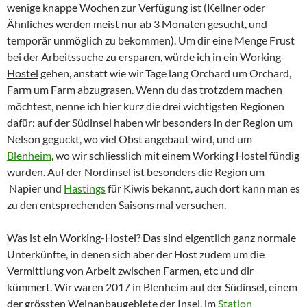
wenige knappe Wochen zur Verfügung ist (Kellner oder
Ähnliches werden meist nur ab 3 Monaten gesucht, und
temporär unmöglich zu bekommen). Um dir eine Menge Frust
bei der Arbeitssuche zu ersparen, würde ich in ein
Working-
Hostel
gehen, anstatt wie wir Tage lang Orchard um Orchard,
Farm um Farm abzugrasen. Wenn du das trotzdem machen
möchtest, nenne ich hier kurz die drei wichtigsten Regionen
dafür: auf der Südinsel haben wir besonders in der Region um
Nelson geguckt, wo viel Obst angebaut wird, und um
Blenheim
, wo wir schliesslich mit einem Working Hostel fündig
wurden. Auf der Nordinsel ist besonders die Region um
Napier und
Hastings
für Kiwis bekannt, auch dort kann man es
zu den entsprechenden Saisons mal versuchen.
Was ist ein Working-Hostel?
Das sind eigentlich ganz normale
Unterkünfte, in denen sich aber der Host zudem um die
Vermittlung von Arbeit zwischen Farmen, etc und dir
kümmert. Wir waren 2017 in Blenheim auf der Südinsel, einem
der grössten Weinanbaugebiete der Insel, im
Station