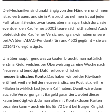
Die
Mechaniker
sind unabhängig von den Händlern und ihnen
ist zu vertrauen, und sie in Anspruch zu nehmen ist auf jeden
Fall ratsam! Sie sind zwar teuer, aber man spart sich durch sie
eventuell den Kauf eines 5000$ teuren Schrotthaufens! Auch
bietet sich der Kauf einer
Versicherung
an, wir haben unsere
bei AA (dem ADAC-Pendant) für rund 450$ gegönnt – sie war
2016/17 die günstigste.
Um überhaupt irgendwas zu kaufen braucht man natürlich
erstmal Geld, welches per Überweisung ca. eine Woche nach
Neuseeland benötigt. Dafür erfordelich ist ein
neuseeländisches Konto
. Das haben wir bei der Kiwibank
eröffnet, weil sie Teil der neuseeländischen Post ist, die ihre
Filialen in wirklich fast jedem Kaff haben. Damit wäre dann
auch die Versorgung mit
Bargeld
garantiert, wobei dieses
kaum benötigt
wird, da man alles mit Kontaktlosen Karten
bezahlen kann – auch ein Eis für 70 Cent bei Burger King ist