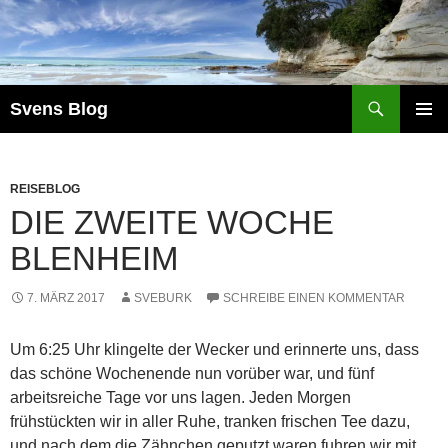
Suchen
Svens Blog
ZUM
PRIMÄR
INHALT
MENÜ
SPRINGEN
REISEBLOG
DIE ZWEITE WOCHE
BLENHEIM
7. MÄRZ 2017
SVEBURK
SCHREIBE EINEN KOMMENTAR
Um 6:25 Uhr klingelte der Wecker und erinnerte uns, dass
das schöne Wochenende nun vorüber war, und fünf
arbeitsreiche Tage vor uns lagen. Jeden Morgen
frühstückten wir in aller Ruhe, tranken frischen Tee dazu,
und nach dem die Zähnchen geputzt waren fuhren wir mit