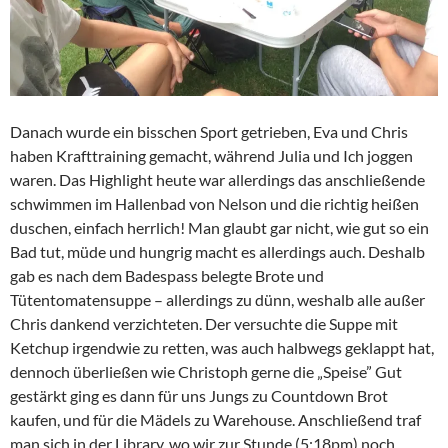
Danach wurde ein bisschen Sport getrieben, Eva und Chris
haben Krafttraining gemacht, während Julia und Ich joggen
waren. Das Highlight heute war allerdings das anschließende
schwimmen im Hallenbad von Nelson und die richtig heißen
duschen, einfach herrlich! Man glaubt gar nicht, wie gut so ein
Bad tut, müde und hungrig macht es allerdings auch. Deshalb
gab es nach dem Badespass belegte Brote und
Tütentomatensuppe – allerdings zu dünn, weshalb alle außer
Chris dankend verzichteten. Der versuchte die Suppe mit
Ketchup irgendwie zu retten, was auch halbwegs geklappt hat,
dennoch überließen wie Christoph gerne die „Speise”
Gut
gestärkt ging es dann für uns Jungs zu Countdown Brot
kaufen, und für die Mädels zu Warehouse. Anschließend traf
man sich in der Library, wo wir zur Stunde (5:18pm) noch